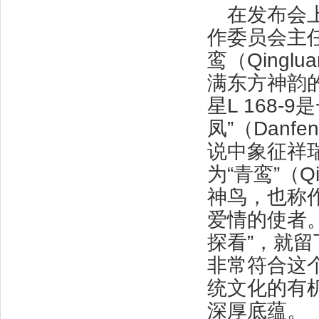
在发布会
作委员会主任
鸾（Qing
满东方神韵
星L 168-
凤”（Dan
说中象征祥
为“青鸾”（
神鸟，也称
爱情的使者
探看”，就
非常符合这
统文化的有
深厚底蕴。