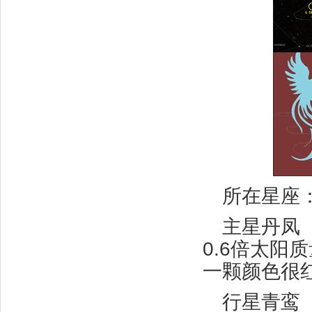
所在星座
主星丹凤（
0.6倍太阳
一颗颜色很
行星青鸾（Q